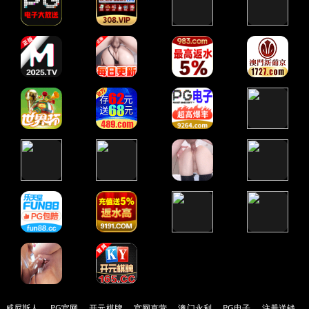
威尼斯人
PG官网
开元棋牌
官网直营
澳门永利
PG电子
注册送钱